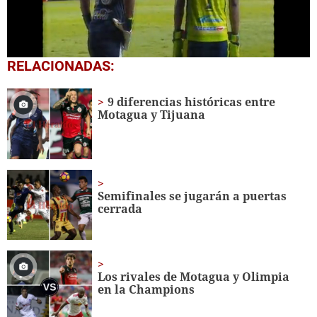
0
RELACIONADAS:
seconds
of
8
9 diferencias históricas entre
minutes,
Motagua y Tijuana
7
seconds
Semifinales se jugarán a puertas
cerrada
Los rivales de Motagua y Olimpia
en la Champions