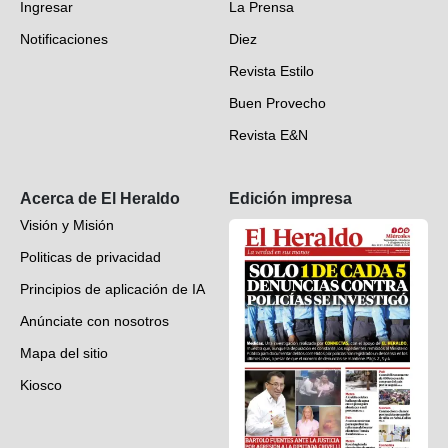
Ingresar
La Prensa
Deportes
Notificaciones
Diez
Videos
Revista Estilo
Hondureños en el mundo
Buen Provecho
Revista E&N
Suscripción
Acerca de El Heraldo
Edición impresa
Visión y Misión
Politicas de privacidad
Principios de aplicación de IA
Anúnciate con nosotros
Mapa del sitio
Kiosco
Preguntas frecuentes