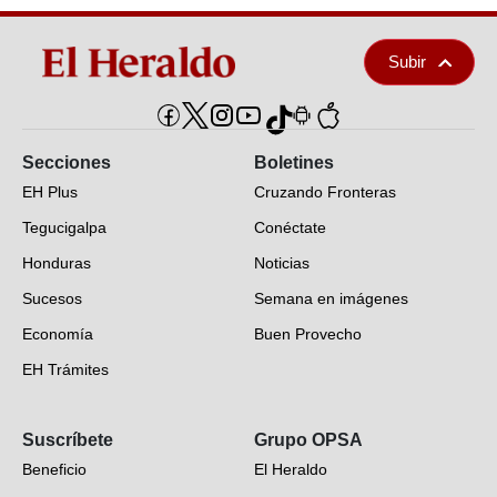
Subir
Secciones
Boletines
EH Plus
Cruzando Fronteras
Tegucigalpa
Conéctate
Honduras
Noticias
Sucesos
Semana en imágenes
Economía
Buen Provecho
EH Trámites
Opinión
Suscríbete
Grupo OPSA
EH Verifica
Beneficio
El Heraldo
Fotogalerías