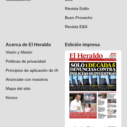
Videos
Revista Estilo
Hondureños en el mundo
Buen Provecho
Revista E&N
Suscripción
Acerca de El Heraldo
Edición impresa
Visión y Misión
Politicas de privacidad
Principios de aplicación de IA
Anúnciate con nosotros
Mapa del sitio
Kiosco
Preguntas frecuentes
Contáctenos