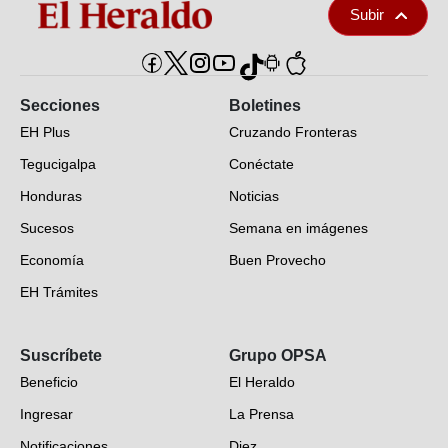
Subir
Secciones
Boletines
EH Plus
Cruzando Fronteras
Tegucigalpa
Conéctate
Honduras
Noticias
Sucesos
Semana en imágenes
Economía
Buen Provecho
EH Trámites
Opinión
Suscríbete
Grupo OPSA
EH Verifica
Beneficio
El Heraldo
Fotogalerías
Ingresar
La Prensa
Deportes
Notificaciones
Diez