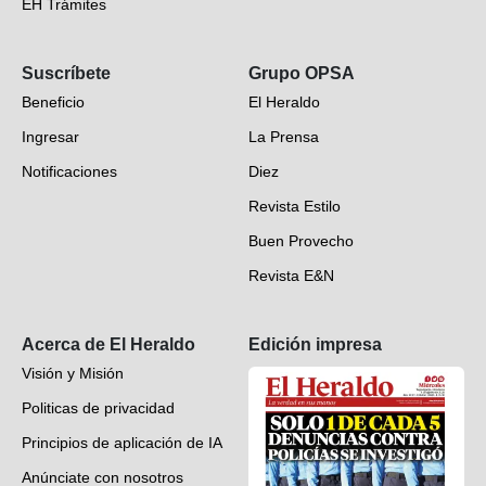
EH Trámites
Opinión
Suscríbete
Grupo OPSA
EH Verifica
Beneficio
El Heraldo
Fotogalerías
Ingresar
La Prensa
Deportes
Notificaciones
Diez
Videos
Revista Estilo
Hondureños en el mundo
Buen Provecho
Revista E&N
Suscripción
Acerca de El Heraldo
Edición impresa
Visión y Misión
Politicas de privacidad
Principios de aplicación de IA
Anúnciate con nosotros