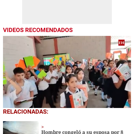
VIDEOS RECOMENDADOS
0
RELACIONADAS:
seconds
of
1
minute,
Hombre congeló a su esposa por 8
56