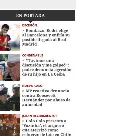
EN PORTADA
DECISIÓN
Bombazo: Rodri elige
al Barcelona y enfría su
posible llegada al Real
Madrid
CONDENABLE
"Tuvimos una
discusión y me golpeó":
padre denuncia agresión
de su hijo en La Ceiba
NUEVO CASO
MP reactiva denuncia
contra Roosevelt
Hernández por abuso de
autoridad
¡GRAN RECIBIMIENTO!
Colo Colo presenta a
‘Vozinha’, el arquero
que aterrizó como
refuerzo de lujo en Chile