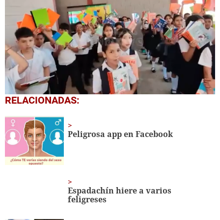
0
RELACIONADAS:
seconds
of
1
minute,
Peligrosa app en Facebook
56
seconds
Espadachín hiere a varios
feligreses