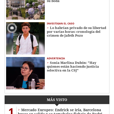
su boda
INVESTIGAN EL CASO
Lo habrían privado de su libertad
por varias horas: cronología del
crimen de Jafeth Pozo
ADVERTENCIA
Sonia Marlina Dubón: "Hay
quienes están haciendo justicia
selectiva en la CSJ"
MÁS VISTO
1
Mercado Europeo: Endrick se iría, Barcelona
busca su salida y se tamabalea fichaje de Rodri