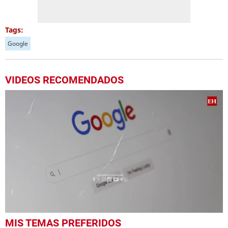
Tags:
Google
VIDEOS RECOMENDADOS
0
MIS TEMAS PREFERIDOS
seconds