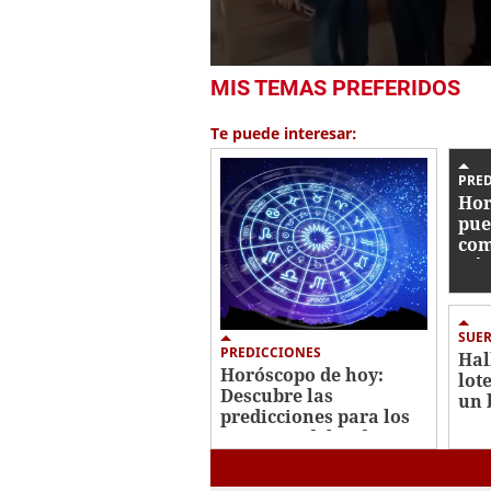
0
MIS TEMAS PREFERIDOS
seconds
of
1
Te puede interesar:
minute,
56
seconds
Volume
PRE
0%
Hor
pue
com
Gém
SUER
PREDICCIONES
Hal
Horóscopo de hoy:
lot
Descubre las
un 
predicciones para los
12 signos del zodiaco