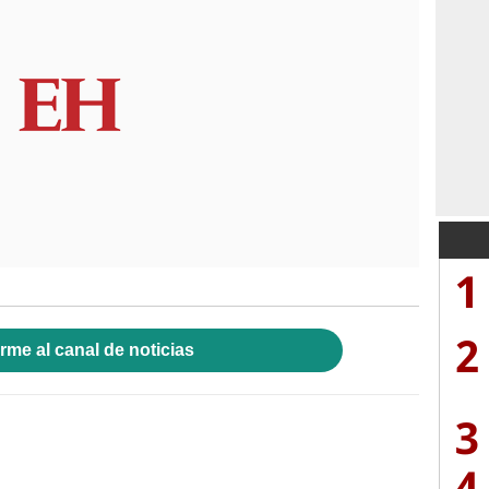
1
2
rme al canal de noticias
3
4