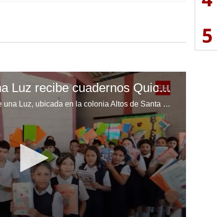
5
Escuela Enciende una Luz recibe cuadernos Quick, gracias a la Maratón del Saber
Los niños de la escuela Enciende una Luz, ubicada en la colonia Altos de Santa Rosa, al sur de Tegucigalpa, recibieron cuadernos Quick como parte de la Campaña Maratón del Saber.