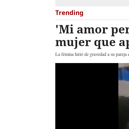
Trending
'Mi amor pe
mujer que a
La fémina hirió de gravedad a su pareja e
0
seconds
of
12
minutes,
56
seconds
Volume
90%