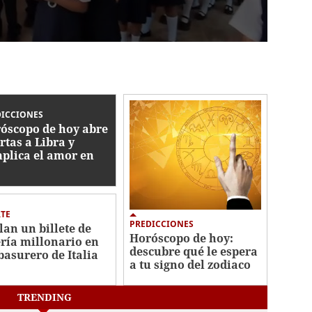
DICCIONES
óscopo de hoy abre
rtas a Libra y
plica el amor en
inis
TE
PREDICCIONES
lan un billete de
Horóscopo de hoy:
ería millonario en
descubre qué le espera
basurero de Italia
a tu signo del zodiaco
TRENDING