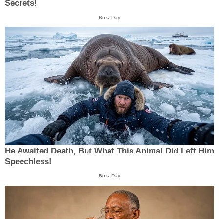
Secrets!
Buzz Day
He Awaited Death, But What This Animal Did Left Him
Speechless!
Buzz Day