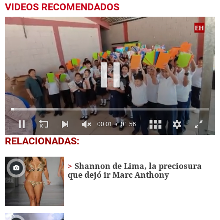
VIDEOS RECOMENDADOS
0
RELACIONADAS:
seconds
of
1
Shannon de Lima, la preciosura
minute,
que dejó ir Marc Anthony
56
seconds