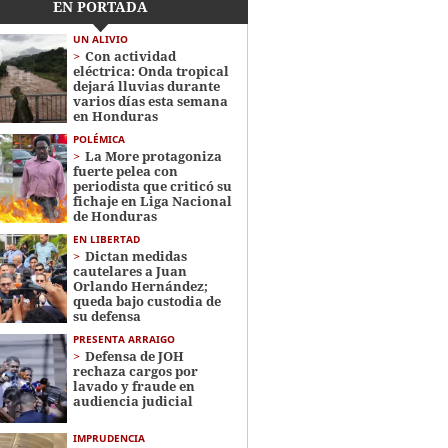
EN PORTADA
UN ALIVIO
Con actividad
eléctrica: Onda tropical
dejará lluvias durante
varios días esta semana
en Honduras
POLÉMICA
La More protagoniza
fuerte pelea con
periodista que criticó su
fichaje en Liga Nacional
de Honduras
EN LIBERTAD
Dictan medidas
cautelares a Juan
Orlando Hernández;
queda bajo custodia de
su defensa
PRESENTA ARRAIGO
Defensa de JOH
rechaza cargos por
lavado y fraude en
audiencia judicial
IMPRUDENCIA