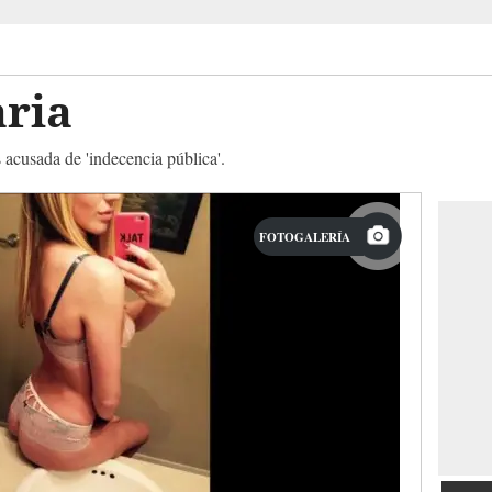
aria
 acusada de 'indecencia pública'.
FOTOGALERÍA