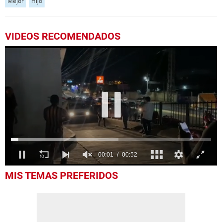
Mejor
Hijo
VIDEOS RECOMENDADOS
0
MIS TEMAS PREFERIDOS
seconds
of
52
seconds