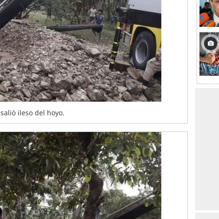
alió ileso del hoyo.