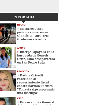
EN PORTADA
HECHO
Masacre: Cinco
personas mueren en
Olanchito, Yoro, tras
tiroteo en vivienda
APOYO
Interpol apoyará en la
búsqueda de Génesis
Ortiz, niña desaparecida
en San Pedro Sula
REACCIÓN
Kathia Crivelli
reacciona al
requerimiento fiscal
contra Bartolo Fuentes:
"Todavía sigo esperando
una disculpa"
CASO
Procuraduría General