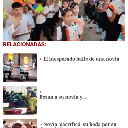
0
RELACIONADAS:
of
1
minute,
El inesperado baile de una novia
56
seconds
Besan a su novia y...
Novia 'sacrificó' su boda por su