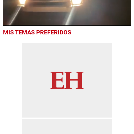
0
MIS TEMAS PREFERIDOS
seconds
of
52
seconds