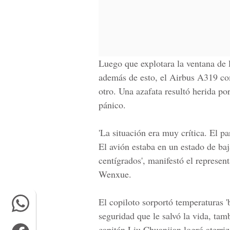
Luego que
explotara la ventana de 
además de esto, el
Airbus A319
co
otro.
Una azafata resultó herida por
pánico.
'La situación era muy crítica
. El p
El avión estaba en un estado de baj
centígrados',
manifestó el represent
Wenxue.
El copiloto sorportó temperaturas 'b
seguridad que le salvó la vida, tamb
capitán Liu Chuanjian
logró aterri