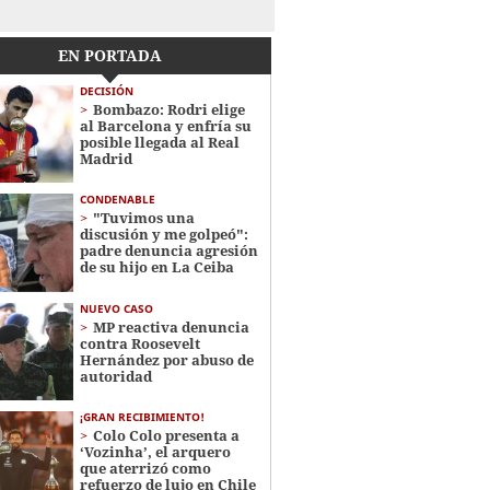
EN PORTADA
DECISIÓN
Bombazo: Rodri elige
al Barcelona y enfría su
posible llegada al Real
Madrid
CONDENABLE
"Tuvimos una
discusión y me golpeó":
padre denuncia agresión
de su hijo en La Ceiba
NUEVO CASO
MP reactiva denuncia
contra Roosevelt
Hernández por abuso de
autoridad
¡GRAN RECIBIMIENTO!
Colo Colo presenta a
‘Vozinha’, el arquero
que aterrizó como
refuerzo de lujo en Chile