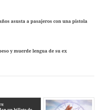
años asusta a pasajeros con una pistola
beso y muerde lengua de su ex
TE
lan un billete de