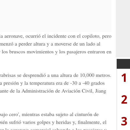
la aeronave,
ocurrió el incidente con el copiloto, pero
menzó a
perder altura y a moverse de un lado al
 los bruscos movimientos y los pasajeros entraron en
1
arabrisas se desprendió a una
altura de 10,000 metros
.
a presión y
la temperatura era de -30 a -40 grados
ante de la Administración de Aviación Civil, Jiang
2
ajo cero', mientras estaba sujeto al cinturón de
3
ién sufrió varios golpes y heridas y, finalmente, el
zar la aeronave comercial salvando a
los pasajeros y