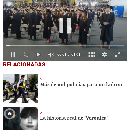
0
RELACIONADAS:
of
1
minute,
1
Más de mil policías para un ladrón
second
La historia real de 'Verónica'