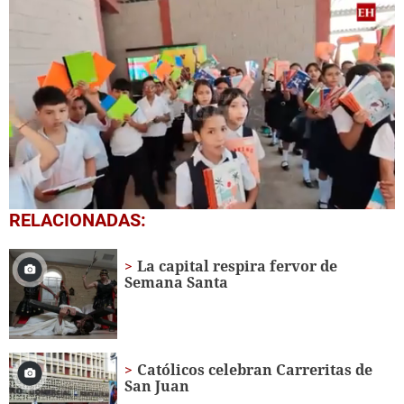
0
RELACIONADAS:
seconds
of
1
La capital respira fervor de
minute,
Semana Santa
56
seconds
Católicos celebran Carreritas de
San Juan