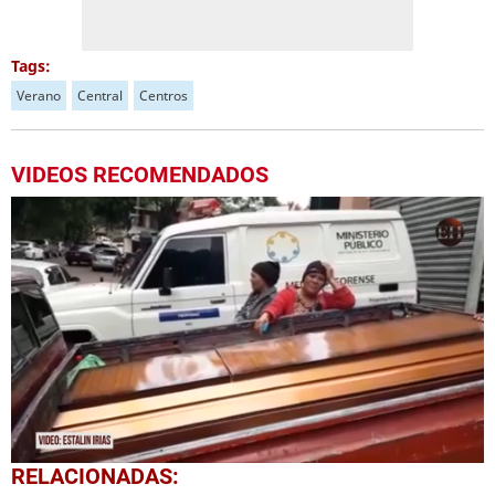
Tags:
Verano
Central
Centros
VIDEOS RECOMENDADOS
0
RELACIONADAS:
of