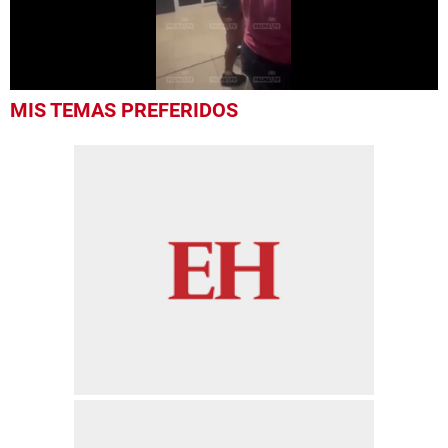
0
MIS TEMAS PREFERIDOS
seconds
of
27
seconds