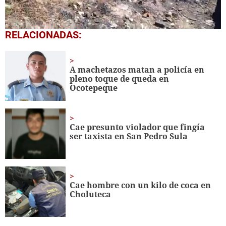
0
RELACIONADAS:
seconds
of
59
seconds
A machetazos matan a policía en
pleno toque de queda en
Ocotepeque
Cae presunto violador que fingía
ser taxista en San Pedro Sula
Cae hombre con un kilo de coca en
Choluteca