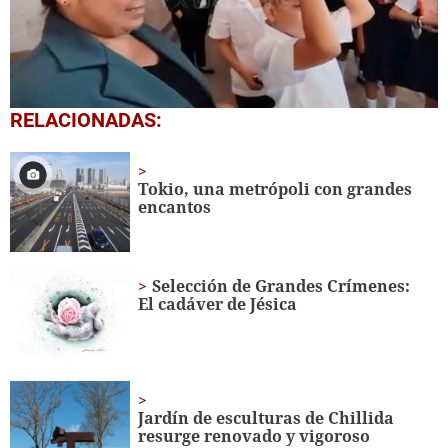
0
RELACIONADAS:
of
1
minute,
56
Tokio, una metrópoli con grandes
seconds
encantos
Selección de Grandes Crímenes:
El cadáver de Jésica
Jardín de esculturas de Chillida
resurge renovado y vigoroso