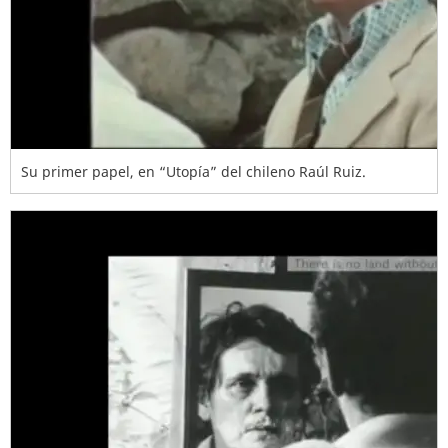
Su primer papel, en “Utopía” del chileno Raúl Ruiz.