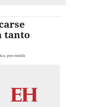
carse
n tanto
tica, pero nutrida