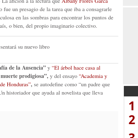
-
La afición a la lectura que
Albany Flores Garca
o fue un presagio de la tarea que iba a consagrarle
culosa en las sombras para encontrar los puntos de
aís, o bien, del propio imaginario colectivo.
esentará su nuevo libro
fía de la Ausencia”
y
“El árbol hace casa al
 muerte prodigiosa”,
y del ensayo
“Academia y
,
d de Honduras”
se autodefine como “un padre que
 Un historiador que ayuda al novelista que lleva
1
2
3