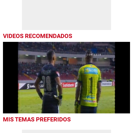
VIDEOS RECOMENDADOS
0
MIS TEMAS PREFERIDOS
seconds
of
8