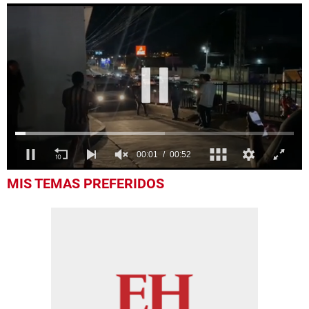
0
MIS TEMAS PREFERIDOS
seconds
of
52
seconds