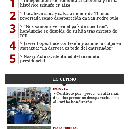
1
Independiente le remonta al Choloma y firma
histórico triunfo en Liga
2
Localizan sana y salva a menor de 11 años
reportada como desaparecida en San Pedro Sula
3
“Nos vamos a ver en el país de nosotros”:
hondureño se despide de su hija tras arresto de
ICE
4
Javier López hace confesión y asume la culpa en
Motagua: “La derrota es toda del entrenador”
5
Nasry Asfura: identidad del mandato
presidencial
LO ÚLTIMO
BÚSQUEDA
Conflicto por "pesca" en alta mar
deja dos personas desaparecidas en
el Caribe hondureño
PLAGA FORESTAL