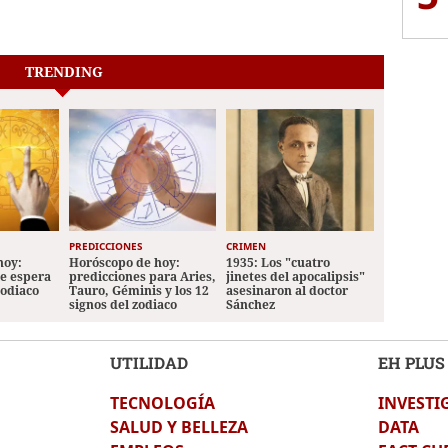
TRENDING
PREDICCIONES
CRIMEN
hoy:
Horóscopo de hoy:
1935: Los "cuatro
le espera
predicciones para Aries,
jinetes del apocalipsis"
zodiaco
Tauro, Géminis y los 12
asesinaron al doctor
signos del zodiaco
Sánchez
UTILIDAD
EH PLUS
TECNOLOGÍA
INVESTI
SALUD Y BELLEZA
DATA