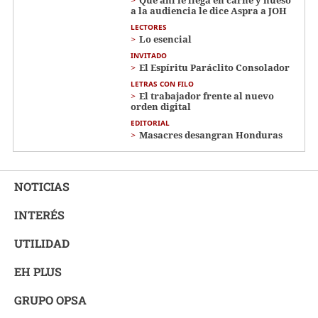
Que ahí le llega en carne y hueso
a la audiencia le dice Aspra a JOH
LECTORES
Lo esencial
INVITADO
El Espíritu Paráclito Consolador
LETRAS CON FILO
El trabajador frente al nuevo
orden digital
EDITORIAL
Masacres desangran Honduras
NOTICIAS
INTERÉS
UTILIDAD
EH PLUS
GRUPO OPSA