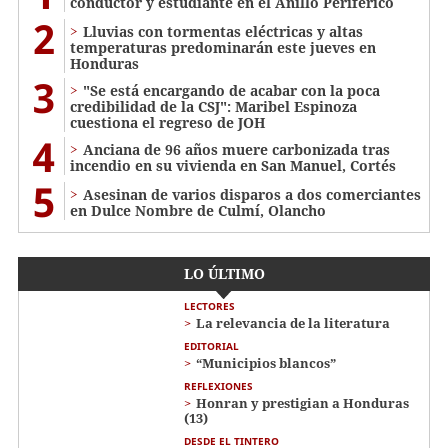
conductor y estudiante en el Anillo Periférico
2
Lluvias con tormentas eléctricas y altas
temperaturas predominarán este jueves en
Honduras
3
"Se está encargando de acabar con la poca
credibilidad de la CSJ": Maribel Espinoza
cuestiona el regreso de JOH
4
Anciana de 96 años muere carbonizada tras
incendio en su vivienda en San Manuel, Cortés
5
Asesinan de varios disparos a dos comerciantes
en Dulce Nombre de Culmí, Olancho
LO ÚLTIMO
LECTORES
La relevancia de la literatura
EDITORIAL
“Municipios blancos”
REFLEXIONES
Honran y prestigian a Honduras
(13)
DESDE EL TINTERO