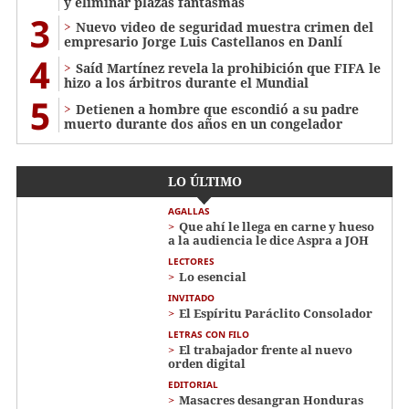
y eliminar plazas fantasmas
3
Nuevo video de seguridad muestra crimen del
empresario Jorge Luis Castellanos en Danlí
4
Saíd Martínez revela la prohibición que FIFA le
hizo a los árbitros durante el Mundial
5
Detienen a hombre que escondió a su padre
muerto durante dos años en un congelador
LO ÚLTIMO
AGALLAS
Que ahí le llega en carne y hueso
a la audiencia le dice Aspra a JOH
LECTORES
Lo esencial
INVITADO
El Espíritu Paráclito Consolador
LETRAS CON FILO
El trabajador frente al nuevo
orden digital
EDITORIAL
Masacres desangran Honduras