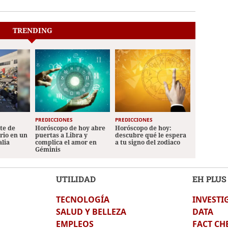
TRENDING
PREDICCIONES
PREDICCIONES
ete de
Horóscopo de hoy abre
Horóscopo de hoy:
ario en un
puertas a Libra y
descubre qué le espera
alia
complica el amor en
a tu signo del zodiaco
Géminis
UTILIDAD
EH PLUS
TECNOLOGÍA
INVESTI
SALUD Y BELLEZA
DATA
EMPLEOS
FACT CH