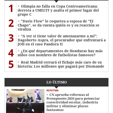
1
Olimpia no falla en Copa Centroamericana:
derrota a UMECIT y asalta el primer lugar del
grupo C
2
"Davis Flow" le coquetea a esposa de "El
Chapo", se da cuenta quién es y su reacción se
viraliza
3
"A ver si tiene valor de amenazarme a mí":
Dagoberto Aspra, el procurador que enfrentará a
JOH en el caso Pandora II
4
¿En qué departamentos de Honduras hay más
niños con nombres de futbolistas famosos?
5
Real Madrid cerrará el fichaje más caro de su
historia: Los millones que pagará por Diomande
LO ÚLTIMO
REFOTMA
CN aprueba reformas al
Presupuesto 2026 para potenciar
conectividad escolar, industria
militar y eliminar plazas
fantasmas