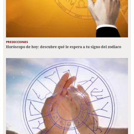
PREDICCIONES
Horóscopo de hoy: descubre qué le espera a tu signo del zodiaco