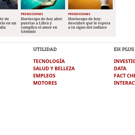
PREDICCIONES
PREDICCIONES
ete de
Horóscopo de hoy abre
Horóscopo de hoy:
ario en un
puertas a Libra y
descubre qué le espera
alia
complica el amor en
a tu signo del zodiaco
Géminis
UTILIDAD
EH PLUS
TECNOLOGÍA
INVESTI
SALUD Y BELLEZA
DATA
EMPLEOS
FACT CH
MOTORES
INTERAC