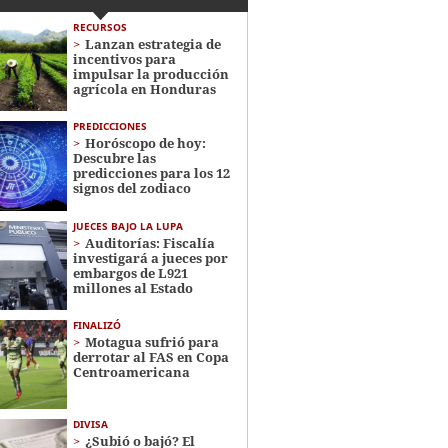
RECURSOS
Lanzan estrategia de
incentivos para
impulsar la producción
agrícola en Honduras
PREDICCIONES
Horóscopo de hoy:
Descubre las
predicciones para los 12
signos del zodiaco
JUECES BAJO LA LUPA
Auditorías: Fiscalía
investigará a jueces por
embargos de L921
millones al Estado
FINALIZÓ
Motagua sufrió para
derrotar al FAS en Copa
Centroamericana
DIVISA
¿Subió o bajó? El