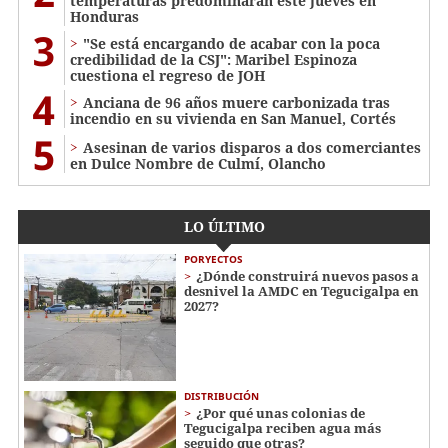
temperaturas predominarán este jueves en
Honduras
3
"Se está encargando de acabar con la poca
credibilidad de la CSJ": Maribel Espinoza
cuestiona el regreso de JOH
4
Anciana de 96 años muere carbonizada tras
incendio en su vivienda en San Manuel, Cortés
5
Asesinan de varios disparos a dos comerciantes
en Dulce Nombre de Culmí, Olancho
LO ÚLTIMO
PORYECTOS
¿Dónde construirá nuevos pasos a
desnivel la AMDC en Tegucigalpa en
2027?
DISTRIBUCIÓN
¿Por qué unas colonias de
Tegucigalpa reciben agua más
seguido que otras?