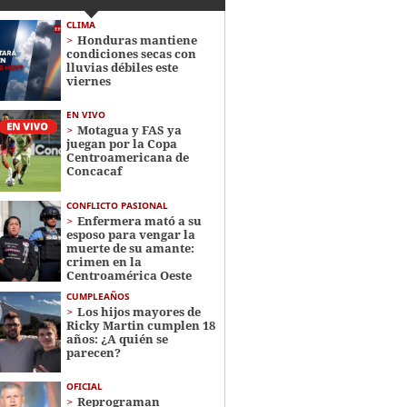
CLIMA
Honduras mantiene
condiciones secas con
lluvias débiles este
viernes
EN VIVO
Motagua y FAS ya
juegan por la Copa
Centroamericana de
Concacaf
CONFLICTO PASIONAL
Enfermera mató a su
esposo para vengar la
muerte de su amante:
crimen en la
Centroamérica Oeste
CUMPLEAÑOS
Los hijos mayores de
Ricky Martin cumplen 18
años: ¿A quién se
parecen?
OFICIAL
Reprograman