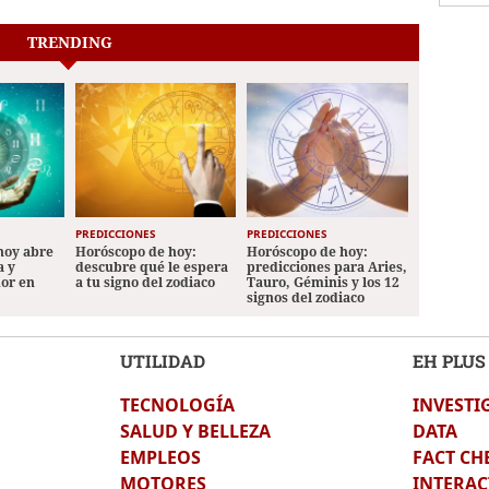
TRENDING
PREDICCIONES
PREDICCIONES
hoy abre
Horóscopo de hoy:
Horóscopo de hoy:
a y
descubre qué le espera
predicciones para Aries,
mor en
a tu signo del zodiaco
Tauro, Géminis y los 12
signos del zodiaco
UTILIDAD
EH PLUS
TECNOLOGÍA
INVESTI
SALUD Y BELLEZA
DATA
EMPLEOS
FACT CH
MOTORES
INTERAC