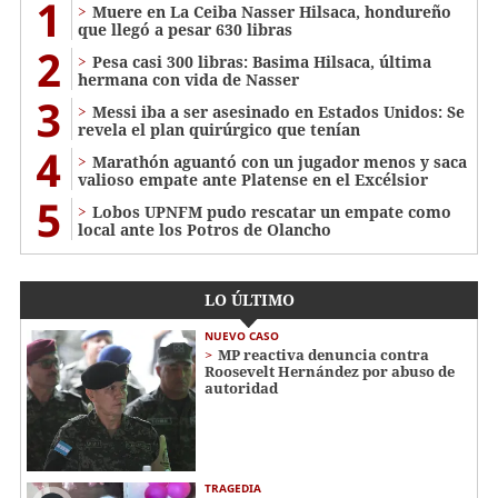
1
Muere en La Ceiba Nasser Hilsaca, hondureño
que llegó a pesar 630 libras
2
Pesa casi 300 libras: Basima Hilsaca, última
hermana con vida de Nasser
3
Messi iba a ser asesinado en Estados Unidos: Se
revela el plan quirúrgico que tenían
4
Marathón aguantó con un jugador menos y saca
valioso empate ante Platense en el Excélsior
5
Lobos UPNFM pudo rescatar un empate como
local ante los Potros de Olancho
LO ÚLTIMO
NUEVO CASO
MP reactiva denuncia contra
Roosevelt Hernández por abuso de
autoridad
TRAGEDIA