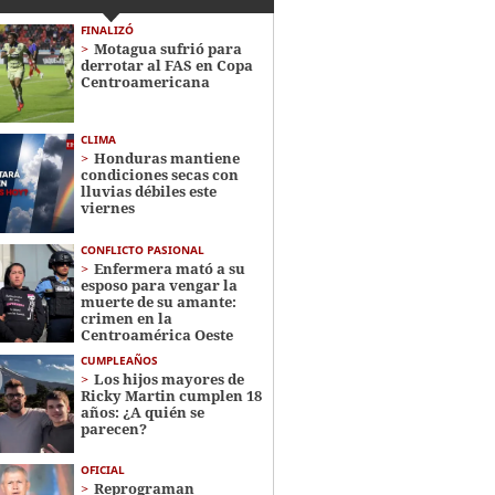
FINALIZÓ
Motagua sufrió para
derrotar al FAS en Copa
Centroamericana
CLIMA
Honduras mantiene
condiciones secas con
lluvias débiles este
viernes
CONFLICTO PASIONAL
Enfermera mató a su
esposo para vengar la
muerte de su amante:
crimen en la
Centroamérica Oeste
CUMPLEAÑOS
Los hijos mayores de
Ricky Martin cumplen 18
años: ¿A quién se
parecen?
OFICIAL
Reprograman