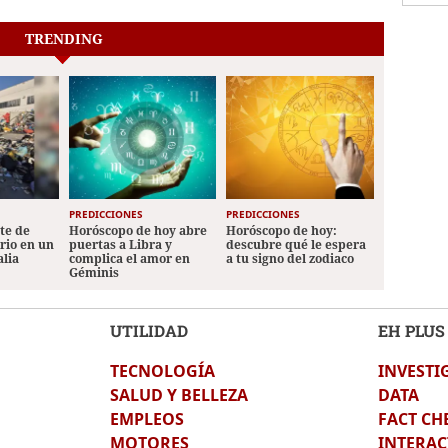
TRENDING
PREDICCIONES
PREDICCIONES
ete de
Horóscopo de hoy abre
Horóscopo de hoy:
ario en un
puertas a Libra y
descubre qué le espera
alia
complica el amor en
a tu signo del zodiaco
Géminis
UTILIDAD
EH PLUS
TECNOLOGÍA
INVESTI
SALUD Y BELLEZA
DATA
EMPLEOS
FACT CH
MOTORES
INTERAC