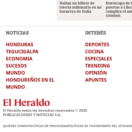
Hallan un billete de
Horóscopo de 
lotería millonario en un
puertas a Libr
basurero de Italia
complica el a
Géminis
NOTICIAS
INTERÉS
HONDURAS
DEPORTES
TEGUCIGALPA
COCINA
ECONOMIA
ESPECIALES
SUCESOS
TRENDING
MUNDO
OPINIÓN
HONDUREÑOS EN EL
APUNTES
MUNDO
El Heraldo todos los derechos reservados ©
2026
PUBLICACIONES Y NOTICIAS S.A.
QUIÉNES SOMOS
POLÍTICAS DE PRIVACIDAD
POLÍTICAS DE COOKIES
MAPA DEL SITIO
AN