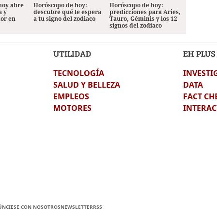
hoy abre
Horóscopo de hoy:
Horóscopo de hoy:
a y
descubre qué le espera
predicciones para Aries,
mor en
a tu signo del zodiaco
Tauro, Géminis y los 12
signos del zodiaco
UTILIDAD
EH PLUS
TECNOLOGÍA
INVESTI
SALUD Y BELLEZA
DATA
EMPLEOS
FACT CH
MOTORES
INTERAC
ÚNCIESE CON NOSOTROS
NEWSLETTER
RSS