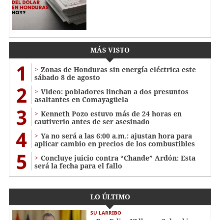
MÁS VISTO
1
Zonas de Honduras sin energía eléctrica este
sábado 8 de agosto
2
Video: pobladores linchan a dos presuntos
asaltantes en Comayagüela
3
Kenneth Pozo estuvo más de 24 horas en
cautiverio antes de ser asesinado
4
Ya no será a las 6:00 a.m.: ajustan hora para
aplicar cambio en precios de los combustibles
5
Concluye juicio contra “Chande” Ardón: Esta
será la fecha para el fallo
LO ÚLTIMO
SU LARRIBO