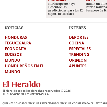
Horóscopo de hoy:
Hallan un bill
Descubre las
lotería millon
predicciones para los 12
basurero de It
signos del zodiaco
NOTICIAS
INTERÉS
HONDURAS
DEPORTES
TEGUCIGALPA
COCINA
ECONOMIA
ESPECIALES
SUCESOS
TRENDING
MUNDO
OPINIÓN
HONDUREÑOS EN EL
APUNTES
MUNDO
El Heraldo todos los derechos reservados ©
2026
PUBLICACIONES Y NOTICIAS S.A.
QUIÉNES SOMOS
POLÍTICAS DE PRIVACIDAD
POLÍTICAS DE COOKIES
MAPA DEL SITIO
AN