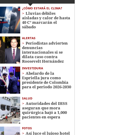
¿CÓMO ESTARÁ EL CLIMA?
Lluvias débiles
aisladas y calor de hasta
40 C° marcarán el
sábado
ALERTAS
Periodistas advierten
denuncias
internacionales si se
dilata caso contra
Roosevelt Hernández
INVESTIDURA
Abelardo de la
Espriella jura como
presidente de Colombia
para el periodo 2026-2030
SALUD
Autoridades del IHSS
aseguran que mora
quirúrgica bajó a 1,000
pacientes en espera
FOTOS
Así luce el lujoso hotel