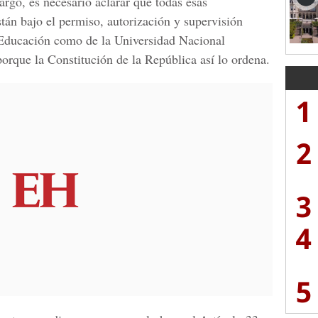
argo, es necesario aclarar que todas esas
stán bajo el permiso, autorización y supervisión
e Educación como de la Universidad Nacional
ue la Constitución de la República así lo ordena.
1
2
3
4
5