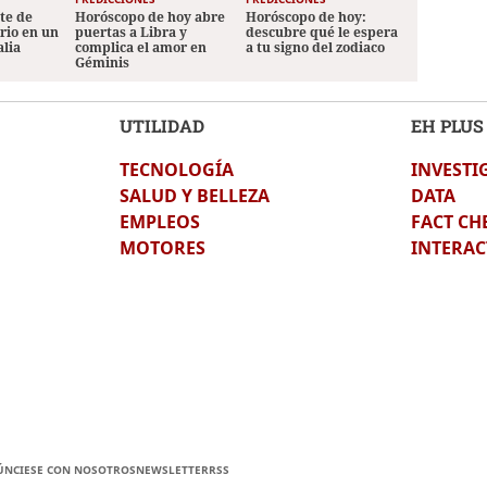
ete de
Horóscopo de hoy abre
Horóscopo de hoy:
ario en un
puertas a Libra y
descubre qué le espera
alia
complica el amor en
a tu signo del zodiaco
Géminis
UTILIDAD
EH PLUS
TECNOLOGÍA
INVESTI
SALUD Y BELLEZA
DATA
EMPLEOS
FACT CH
MOTORES
INTERAC
ÚNCIESE CON NOSOTROS
NEWSLETTER
RSS