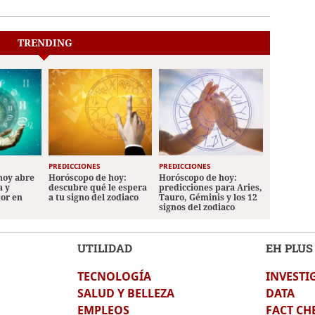
TRENDING
PREDICCIONES
PREDICCIONES
hoy abre
Horóscopo de hoy:
Horóscopo de hoy:
a y
descubre qué le espera
predicciones para Aries,
mor en
a tu signo del zodiaco
Tauro, Géminis y los 12
signos del zodiaco
UTILIDAD
EH PLUS
TECNOLOGÍA
INVESTI
SALUD Y BELLEZA
DATA
EMPLEOS
FACT CH