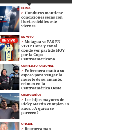
CLIMA
Honduras mantiene
condiciones secas con
lluvias débiles este
viernes
EN VIVO
Motagua vs FAS EN
VIVO: Hora y canal
dónde ver partido HOY
por la Copa
Centroamericana
CONFLICTO PASIONAL
Enfermera mató a su
esposo para vengar la
muerte de su amante:
crimen en la
Centroamérica Oeste
CUMPLEAÑOS
Los hijos mayores de
Ricky Martin cumplen 18
años: ¿A quién se
parecen?
OFICIAL
Reprograman