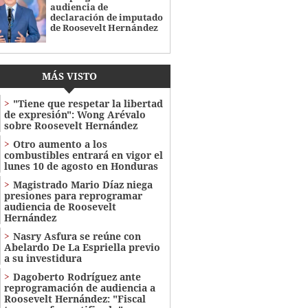
audiencia de
declaración de imputado
de Roosevelt Hernández
MÁS VISTO
"Tiene que respetar la libertad
de expresión": Wong Arévalo
sobre Roosevelt Hernández
Otro aumento a los
combustibles entrará en vigor el
lunes 10 de agosto en Honduras
Magistrado Mario Díaz niega
presiones para reprogramar
audiencia de Roosevelt
Hernández
Nasry Asfura se reúne con
Abelardo De La Espriella previo
a su investidura
Dagoberto Rodríguez ante
reprogramación de audiencia a
Roosevelt Hernández: "Fiscal