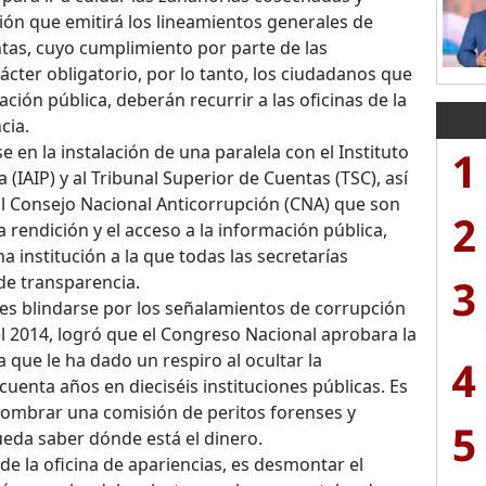
ción que emitirá los lineamientos generales de
tas, cuyo cumplimiento por parte de las
rácter obligatorio, por lo tanto, los ciudadanos que
ión pública, deberán recurrir a las oficinas de la
cia.
en la instalación de una paralela con el Instituto
1
 (IAIP) y al Tribunal Superior de Cuentas (TSC), así
 al Consejo Nacional Anticorrupción (CNA) que son
2
 rendición y el acceso a la información pública,
institución a la que todas las secretarías
3
de transparencia.
 es blindarse por los señalamientos de corrupción
el 2014, logró que el Congreso Nacional aprobara la
 que le ha dado un respiro al ocultar la
4
uenta años en dieciséis instituciones públicas. Es
nombrar una comisión de peritos forenses y
5
ueda saber dónde está el dinero.
de la oficina de apariencias, es desmontar el