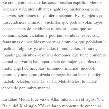
Se creía entonces que las cosas poseían espíritu –vientos,
volcanes y fuentes silbantes, gatos de misterio egipcio,
cuervos, serpientes (cuya oferta aceptara Eva); objetos con
trascendencia animada (cuchillos que podían volar, rayos
consecuencia de maldición religiosa, aguas que se
contaminaban, viciaban y podrían, sombras, espectros,
fantasmas e invisibles monstruos atómicos que poblaban la
realidad, algunos ya olvidados (homúnculos, lémures,
mandinga, súcubos –espíritu demónico que tiene comercio
carnal con varón bajo apariencia de mujer–, diablos (el
malo, ángel de tinieblas, inmundo, infernal, íncubo),
gnomos y una jerarquizada demografía satánica (lucifer,
luzbel, belcebú, satanás, satán, Mefistófeles, leviatán);
época de penumbra mental.
La Edad Media (que va de Alta, iniciada en el siglo IV, a
Baja, del X al siglo XV) es largo momento de creencias