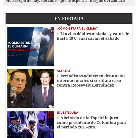
Horóscopo de hoy: descubre qué le espera a tu signo del zodiaco
EN PORTADA
¿CÓMO ESTARÁ EL CLIMA?
Lluvias débiles aisladas y calor de
hasta 40 C° marcarán el sábado
ALERTAS
Periodistas advierten denuncias
internacionales si se dilata caso
contra Roosevelt Hernández
INVESTIDURA
Abelardo de la Espriella jura
como presidente de Colombia para
el periodo 2026-2030