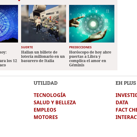
SUERTE
PREDICCIONES
hoy:
Hallan un billete de
Horóscopo de hoy abre
lotería millonario en un
puertas a Libra y
ara los 12
basurero de Italia
complica el amor en
iaco
Géminis
UTILIDAD
EH PLUS
TECNOLOGÍA
INVESTI
SALUD Y BELLEZA
DATA
EMPLEOS
FACT CH
MOTORES
INTERAC