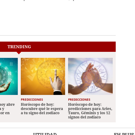
TRENDING
PREDICCIONES
PREDICCIONES
hoy abre
Horóscopo de hoy:
Horóscopo de hoy:
a y
descubre qué le espera
predicciones para Aries,
mor en
a tu signo del zodiaco
Tauro, Géminis y los 12
signos del zodiaco
UTILIDAD
EH PLUS