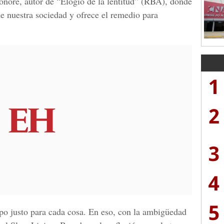
Honoré, autor de “Elogio de la lentitud” (RBA), donde
de nuestra sociedad y ofrece el remedio para
1
2
3
4
5
po justo para cada cosa. En eso, con la ambigüedad