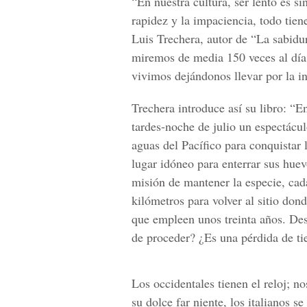
“En nuestra cultura, ser lento es si
rapidez y la impaciencia, todo tien
Luis Trechera, autor de “La sabidur
miremos de media 150 veces al día
vivimos dejándonos llevar por la in
Trechera introduce así su libro: “E
tardes-noche de julio un espectácul
aguas del Pacífico para conquistar
lugar idóneo para enterrar sus huev
misión de mantener la especie, cad
kilómetros para volver al sitio don
que empleen unos treinta años. De
de proceder? ¿Es una pérdida de t
Los occidentales tienen el reloj; n
su dolce far niente, los italianos s