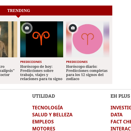
TRENDING
PREDICCIONES
PREDICCIONES
tro
Horóscopo de hoy:
Horóscopo diario:
calipsis"
Predicciones sobre
Predicciones completas
doctor
trabajo, viajes y
para los 12 signos del
relaciones para tu signo
zodiaco
UTILIDAD
EH PLUS
TECNOLOGÍA
INVESTI
SALUD Y BELLEZA
DATA
EMPLEOS
FACT CH
MOTORES
INTERAC