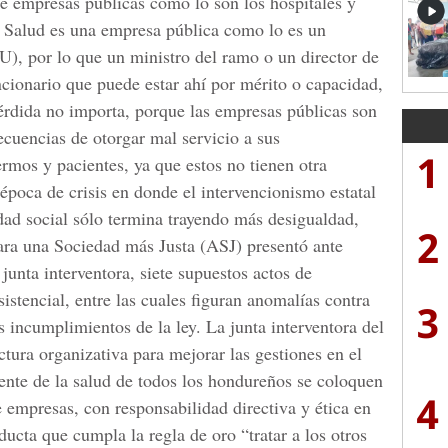
de empresas públicas como lo son los hospitales y
e Salud es una empresa pública como lo es un
U), por lo que un ministro del ramo o un director de
ncionario que puede estar ahí por mérito o capacidad,
érdida no importa, porque las empresas públicas son
cuencias de otorgar mal servicio a sus
1
rmos y pacientes, ya que estos no tienen otra
época de crisis en donde el intervencionismo estatal
dad social sólo termina trayendo más desigualdad,
2
para una Sociedad más Justa (ASJ) presentó ante
junta interventora, siete supuestos actos de
sistencial, entre las cuales figuran anomalías contra
3
s incumplimientos de la ley. La junta interventora del
tura organizativa para mejorar las gestiones en el
frente de la salud de todos los hondureños se coloquen
4
e empresas, con responsabilidad directiva y ética en
ucta que cumpla la regla de oro “tratar a los otros