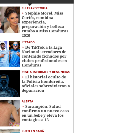
SU TRAYECTORIA
Stephie Morel, Miss
Cortés, combina
experiencia,
preparación y belleza
rumbo a Miss Honduras
2026
LISTADO
De TikTok a la Liga
Nacional: creadores de
contenido fichados por
clubes profesionales en
Honduras
PESE A INFORMES Y DENUNCIAS
El historial oculto de
la Policía hondureña:
oficiales sobrevivieron a
depuración
ALERTA
Sarampión: Salud
confirma un nuevo caso
en un bebé y eleva los
contagios a 13
LUTO EN SABÁ