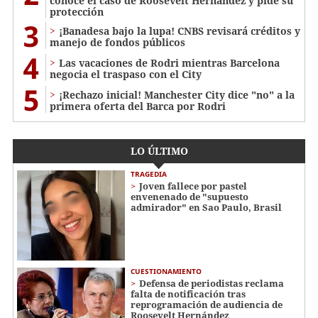
conoce el caso de Roosevelt Hernández y pide su
protección
3
¡Banadesa bajo la lupa! CNBS revisará créditos y
manejo de fondos públicos
4
Las vacaciones de Rodri mientras Barcelona
negocia el traspaso con el City
5
¡Rechazo inicial! Manchester City dice "no" a la
primera oferta del Barca por Rodri
LO ÚLTIMO
TRAGEDIA
Joven fallece por pastel
envenenado de "supuesto
admirador" en Sao Paulo, Brasil
CUESTIONAMIENTO
Defensa de periodistas reclama
falta de notificación tras
reprogramación de audiencia de
Roosevelt Hernández