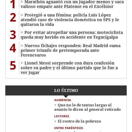
1
Marathón aguantó con un jugador menos y saca
valioso empate ante Platense en el Excélsior
2
Protegió a una fémina: policía Luis López
atendió caso de violencia doméstica en SPS y le
quitaron la vida
3
Por evitar atropellar una persona: motociclista
queda muy herido en accidente en Tegucigalpa
4
Nuevos fichajes responden: Real Madrid suma
primer triunfo de pretemporada ante
Ferencvaros
5
Lionel Messi sorprende con dura confesión
sobre su padre y el último partido que lo fue a
ver jugar
LO ÚLTIMO
AUDIENCIA
Que no le de tantas largas al
asunto le dicen al general retirado
LECTORES
El rostro de la pobreza
ENTRE PARÉNTESIS