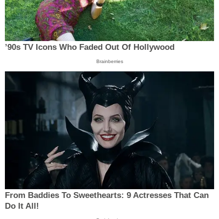
’90s TV Icons Who Faded Out Of Hollywood
Brainberries
From Baddies To Sweethearts: 9 Actresses That Can
Do It All!